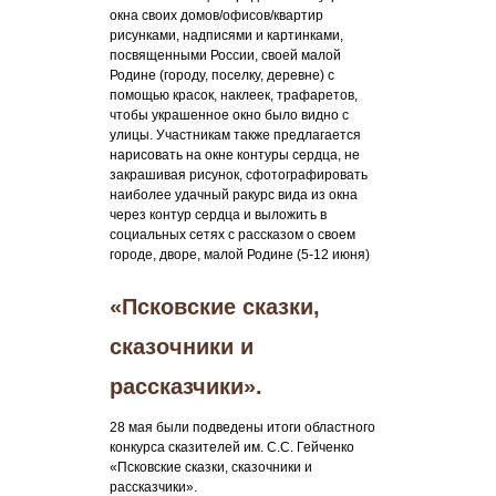
окна своих домов/офисов/квартир
рисунками, надписями и картинками,
посвященными России, своей малой
Родине (городу, поселку, деревне) с
помощью красок, наклеек, трафаретов,
чтобы украшенное окно было видно с
улицы. Участникам также предлагается
нарисовать на окне контуры сердца, не
закрашивая рисунок, сфотографировать
наиболее удачный ракурс вида из окна
через контур сердца и выложить в
социальных сетях с рассказом о своем
городе, дворе, малой Родине (5-12 июня)
«Псковские сказки,
сказочники и
рассказчики».
28 мая были подведены итоги областного
конкурса сказителей им. С.С. Гейченко
«Псковские сказки, сказочники и
рассказчики».