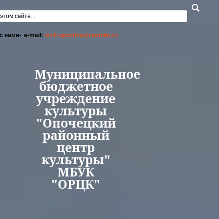
Перейти к основному содержанию
а поиска
с нами- e-mail:
orck-opochka@rambler.ru
Муниципальное
бюджетное
учреждение
культуры
"Опочецкий
районный
центр
культуры"
МБУК
"ОРЦК"