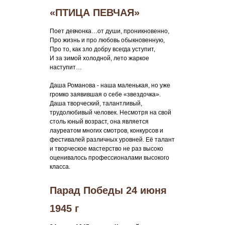
«ПТИЦА ПЕВЧАЯ»
Поет девчонка…от души, проникновенно,
Про жизнь и про любовь обыкновенную,
Про то, как зло добру всегда уступит,
И за зимой холодной, лето жаркое
наступит…
Даша Романова - наша маленькая, но уже
громко заявившая о себе «звездочка».
Даша творческий, талантливый,
трудолюбивый человек. Несмотря на свой
столь юный возраст, она является
лауреатом многих смотров, конкурсов и
фестивалей различных уровней. Её талант
и творческое мастерство не раз высоко
оценивалось профессионалами высокого
класса.
Парад Победы 24 июня
1945 г