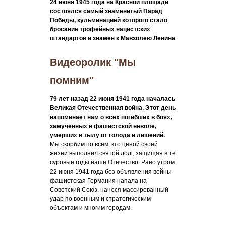
24 июня 1945 года на Красной площади
состоялся самый знаменитый Парад
Победы, кульминацией которого стало
бросание трофейных нацистских
штандартов и знамен к Мавзолею Ленина
Видеоролик "Мы
помним"
79 лет назад 22 июня 1941 года началась
Великая Отечественная война. Этот день
напоминает нам о всех погибших в боях,
замученных в фашистской неволе,
умерших в тылу от голода и лишений.
Мы скорбим по всем, кто ценой своей
жизни выполнил святой долг, защищая в те
суровые годы наше Отечество. Рано утром
22 июня 1941 года без объявления войны
фашистская Германия напала на
Советский Союз, нанеся массированный
удар по военным и стратегическим
объектам и многим городам.