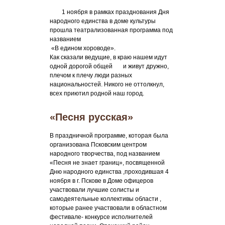
1 ноября в рамках празднования Дня
народного единства в доме культуры
прошла театрализованная программа под
названием
«В едином хороводе».
Как сказали ведущие, в краю нашем идут
одной дорогой общей и живут дружно,
плечом к плечу люди разных
национальностей. Никого не оттолкнул,
всех приютил родной наш город.
«Песня русская»
В праздничной программе, которая была
организована Псковским центром
народного творчества, под названием
«Песня не знает границ», посвященной
Дню народного единства ,проходившая 4
ноября в г. Пскове в Доме офицеров
участвовали лучшие солисты и
самодеятельные коллективы области ,
которые ранее участвовали в областном
фестивале- конкурсе исполнителей