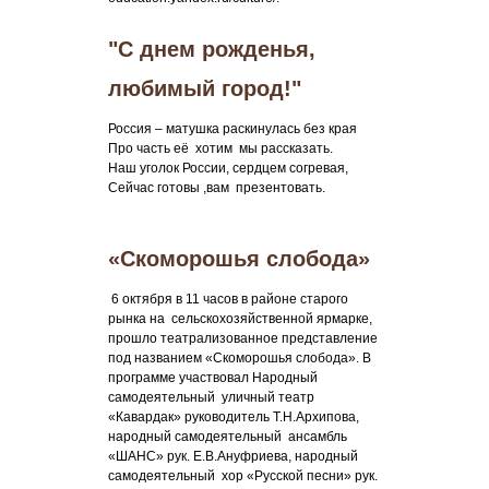
"С днем рожденья,
любимый город!"
Россия – матушка раскинулась без края
Про часть её хотим мы рассказать.
Наш уголок России, сердцем согревая,
Сейчас готовы ,вам презентовать.
«Скоморошья слобода»
6 октября в 11 часов в районе старого
рынка на сельскохозяйственной ярмарке,
прошло театрализованное представление
под названием «Скоморошья слобода». В
программе участвовал Народный
самодеятельный уличный театр
«Кавардак» руководитель Т.Н.Архипова,
народный самодеятельный ансамбль
«ШАНС» рук. Е.В.Ануфриева, народный
самодеятельный хор «Русской песни» рук.