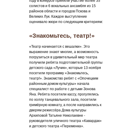
году в конкурсе приняли участие более 35
солистов и 6 вокальных ансамбля из 15
районов области и городов Пскова и
Великих Лук. Каждое выступление
оценивало жюри по следующим критериям:
«Знакомьтесь, театр!»
«Театр начинается с вешалки». Это
выражение знают многие, а возможность
погрузиться в удивительный мир театра
получили ребята подготовительной группы
детского сада «Лучик», которые 13 ноября
посетили программу «Знакомьтесь,
театр!». Знакомство ребят с «Опочецким
районным домом культуры» начала
специалист по работе с детьми Зонова
Яна. Ребята посетили кассу, прогулялись
по холлу танцевального зала, посетили
гримёрную комнату, а после направились к
дверям режиссёра Дома культуры
Архиповой Татьяне Николаевне -
руководителя уличного театра «Кавардак»
и детского театра «Переменка».