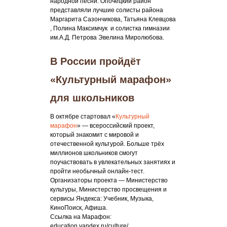
народной песни. Опочецкий район
представляли лучшие солисты района
Маргарита Сазончикова, Татьяна Клевцова
, Полина Максимчук и солистка гимназии
им.А.Д. Петрова Эвелина Миролюбова.
В России пройдёт
«Культурный марафон»
для школьников
В октябре стартовал «
Культурный
марафон
» — всероссийский проект,
который знакомит с мировой и
отечественной культурой. Больше трёх
миллионов школьников смогут
поучаствовать в увлекательных занятиях и
пройти необычный онлайн-тест.
Организаторы проекта — Министерство
культуры, Министерство просвещения и
сервисы Яндекса: Учебник, Музыка,
КиноПоиск, Афиша.
Ссылка на Марафон:
education.yandex.ru/culture/.