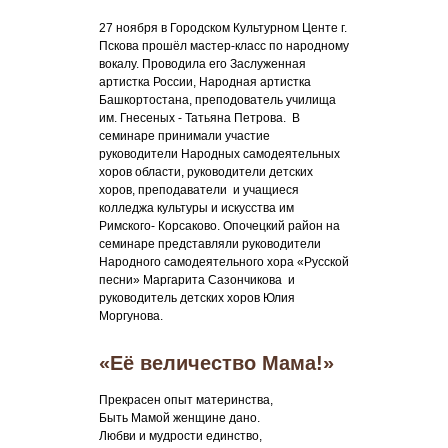
27 ноября в Городском Культурном Центе г.
Пскова прошёл мастер-класс по народному
вокалу. Проводила его Заслуженная
артистка России, Народная артистка
Башкортостана, преподователь училища
им. Гнесеных - Татьяна Петрова. В
семинаре принимали участие
руководители Народных самодеятельных
хоров области, руководители детских
хоров, преподаватели и учащиеся
колледжа культуры и искусства им
Римского- Корсаково. Опочецкий район на
семинаре представляли руководители
Народного самодеятельного хора «Русской
песни» Маргарита Сазончикова и
руководитель детских хоров Юлия
Моргунова.
«Её величество Мама!»
Прекрасен опыт материнства,
Быть Мамой женщине дано.
Любви и мудрости единство,