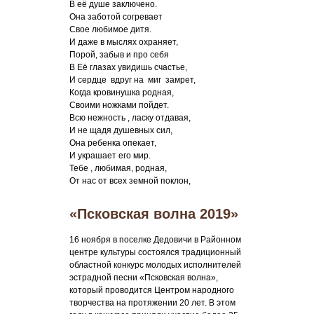
В её душе заключено.
Она заботой согревает
Свое любимое дитя.
И даже в мыслях охраняет,
Порой, забыв и про себя
В Её глазах увидишь счастье,
И сердце вдруг на миг замрет,
Когда кровинушка родная,
Своими ножками пойдет.
Всю нежность , ласку отдавая,
И не щадя душевных сил,
Она ребенка опекает,
И украшает его мир.
Тебе , любимая, родная,
От нас от всех земной поклон,
«Псковская волна 2019»
16 ноября в поселке Дедовичи в Районном
центре культуры состоялся традиционный
областной конкурс молодых исполнителей
эстрадной песни «Псковская волна»,
который проводится Центром народного
творчества на протяжении 20 лет. В этом