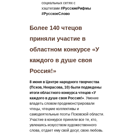
социальных сетях с
хэштегами
#РусскиеРифмы
#РусскоеСлово
Более 140 чтецов
приняли участие в
областном конкурсе «У
каждого в душе своя
Россия!»
8 июня в Центре народного творчества
(Псков, Некрасова, 10) были подведены
итоги областного конкурса чтецов «У
каждого в душе своя Россия!»
. Умение
владеть словом продемонстрировали
чтецы, чтецкие коллективы и
самодеятельные поэты Псковской области.
Участие в конкурсе приняли все те, кто,
увлекаясь искусством художественного
слова, отдает ему свой досуг, свою любовь.