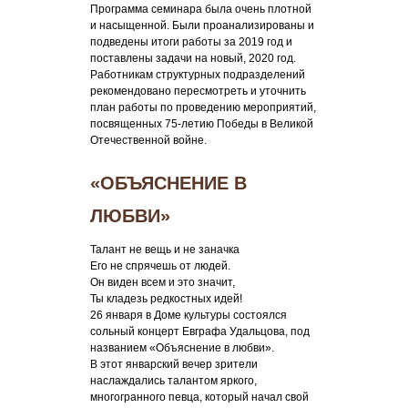
Программа семинара была очень плотной
и насыщенной. Были проанализированы и
подведены итоги работы за 2019 год и
поставлены задачи на новый, 2020 год.
Работникам структурных подразделений
рекомендовано пересмотреть и уточнить
план работы по проведению мероприятий,
посвященных 75-летию Победы в Великой
Отечественной войне.
«ОБЪЯСНЕНИЕ В
ЛЮБВИ»
Талант не вещь и не заначка
Его не спрячешь от людей.
Он виден всем и это значит,
Ты кладезь редкостных идей!
26 января в Доме культуры состоялся
сольный концерт Евграфа Удальцова, под
названием «Объяснение в любви».
В этот январский вечер зрители
наслаждались талантом яркого,
многогранного певца, который начал свой