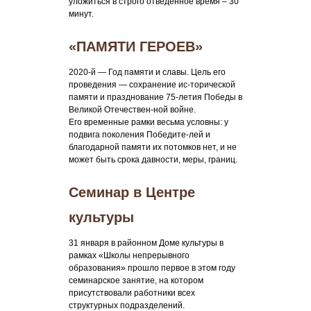
уложиться в строго отведенное время – 30
минут.
«ПАМЯТИ ГЕРОЕВ»
2020-й — Год памяти и славы. Цель его
проведения — сохранение ис-торической
памяти и празднование 75-летия Победы в
Великой Отечествен-ной войне.
Его временные рамки весьма условны: у
подвига поколения Победите-лей и
благодарной памяти их потомков нет, и не
может быть срока давности, меры, границ.
Семинар в Центре
культуры
31 января в районном Доме культуры в
рамках «Школы непрерывного
образования» прошло первое в этом году
семинарское занятие, на котором
присутствовали работники всех
структурных подразделений.