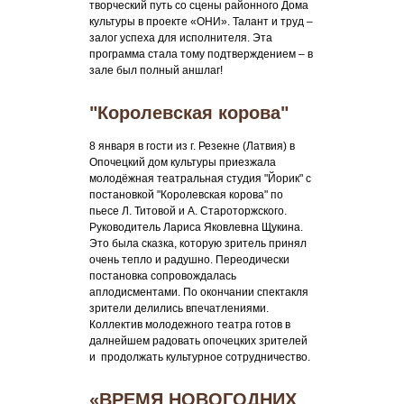
творческий путь со сцены районного Дома
культуры в проекте «ОНИ». Талант и труд –
залог успеха для исполнителя. Эта
программа стала тому подтверждением – в
зале был полный аншлаг!
"Королевская корова"
8 января в гости из г. Резекне (Латвия) в
Опочецкий дом культуры приезжала
молодёжная театральная студия "Йорик" с
постановкой "Королевская корова" по
пьесе Л. Титовой и А. Староторжского.
Руководитель Лариса Яковлевна Щукина.
Это была сказка, которую зритель принял
очень тепло и радушно. Переодически
постановка сопровождалась
аплодисментами. По окончании спектакля
зрители делились впечатлениями.
Коллектив молодежного театра готов в
далнейшем радовать опочецких зрителей
и продолжать культурное сотрудничество.
«ВРЕМЯ НОВОГОДНИХ