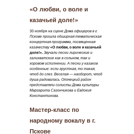
«О любви, о воле и
казачьей доле!»
30 ноября
на сцене Дома офицеров в г.
Пскове прошла обширная тематическая
концертная программа, посвященная
казачеству
«О любви, о воле и казачьей
доле!».
Звучали песни лирические и
залихватские как в сольном, так и
хоровом исполнении. А песни у казаков
особенные: если грустная, то такая,
чтоб до слез. Веселая — наоборот, чтоб
душа радовалась. Опочецкий район
представляли солисты Дома культуры
Маргарита Сазончикова и Евдокия
Константинова.
Мастер-класс по
народному вокалу в г.
Пскове