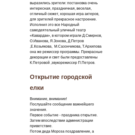
выразились зрители: постановка очень
интересная, праздничная, веселая,
отличный сюжет, хорошая игра актеров,
для зрителей прекрасное настроение.
Исполнил это все Народный
самодеятельный уличный театр
«Кавардак», в котором играли Д.Смирнов,
О.Иванова, Я.Зонова, Д.Петров
,Е.Козьякова, М.Сазончикова, Т.Архипова
она же режиссер программы. Прекрасные
декорации и свет были предоставлены
К.Петровой ,звукорежиссер П.Петров.
Открытие городской
елки
Внимание, внимание!
Послушайте сообщение важнейшего
значения.
Первое событие - праздника открытие.
Затем впоследствии администрации
приветствие.
Потом деда Мороза поздравление, а