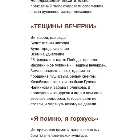
Неподражаемый, восхитительно-
прекрасный голос очаровал! Исполнение
песен душевное, завораживающее.
«ТЕЩИНЫ ВЕЧЕРКИ»
Эй, народ, все сюда!
Будет все как никогда!
Будет представление
Всем на удивление!
28 февраля, в парке Победы, прошло
масленичное гуляние - «Тещины вечерки».
Зима порадовала всех, одарив на
прощание пушистым, белым сне-гом.
Хозяйками этого вечера были Гулена
Чайникова и Забава Пряникова. В
проведении конкурсов и игр им помогали
веселые скоморохи, которые сами не
стояли, и мерзнуть никому не давали.
«Я помню, я горжусь»
Историческая память- одно из главных
богатств человеческой культуры.