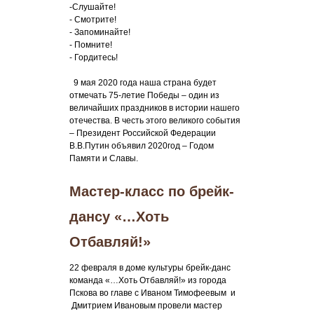
-Слушайте!
- Смотрите!
- Запоминайте!
- Помните!
- Гордитесь!
9 мая 2020 года наша страна будет
отмечать 75-летие Победы – один из
величайших праздников в истории нашего
отечества. В честь этого великого события
– Президент Российской Федерации
В.В.Путин объявил 2020год – Годом
Памяти и Славы.
Мастер-класс по брейк-
дансу «…Хоть
Отбавляй!»
22 февраля в доме культуры брейк-данс
команда «…Хоть Отбавляй!» из города
Пскова во главе с Иваном Тимофеевым и
Дмитрием Ивановым провели мастер