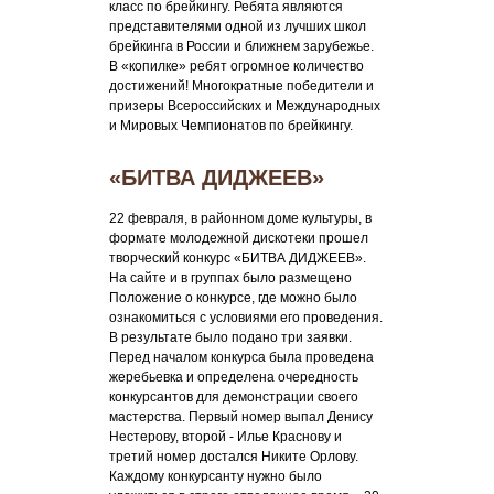
класс по брейкингу. Ребята являются
представителями одной из лучших школ
брейкинга в России и ближнем зарубежье.
В «копилке» ребят огромное количество
достижений! Многократные победители и
призеры Всероссийских и Международных
и Мировых Чемпионатов по брейкингу.
«БИТВА ДИДЖЕЕВ»
22 февраля, в районном доме культуры, в
формате молодежной дискотеки прошел
творческий конкурс «БИТВА ДИДЖЕЕВ».
На сайте и в группах было размещено
Положение о конкурсе, где можно было
ознакомиться с условиями его проведения.
В результате было подано три заявки.
Перед началом конкурса была проведена
жеребьевка и определена очередность
конкурсантов для демонстрации своего
мастерства. Первый номер выпал Денису
Нестерову, второй - Илье Краснову и
третий номер достался Никите Орлову.
Каждому конкурсанту нужно было