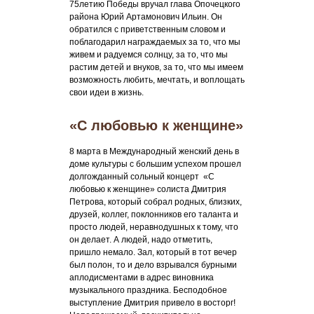
75летию Победы вручал глава Опочецкого
района Юрий Артамонович Ильин. Он
обратился с приветственным словом и
поблагодарил награждаемых за то, что мы
живем и радуемся солнцу, за то, что мы
растим детей и внуков, за то, что мы имеем
возможность любить, мечтать, и воплощать
свои идеи в жизнь.
«С любовью к женщине»
8 марта в Международный женский день в
доме культуры с большим успехом прошел
долгожданный сольный концерт «С
любовью к женщине» солиста Дмитрия
Петрова, который собрал родных, близких,
друзей, коллег, поклонников его таланта и
просто людей, неравнодушных к тому, что
он делает. А людей, надо отметить,
пришло немало. Зал, который в тот вечер
был полон, то и дело взрывался бурными
аплодисментами в адрес виновника
музыкального праздника. Бесподобное
выступление Дмитрия привело в восторг!