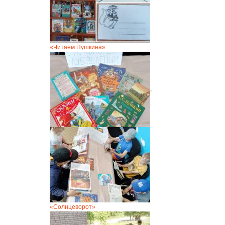
«Читаем Пушкина»
,
«Солнцеворот»