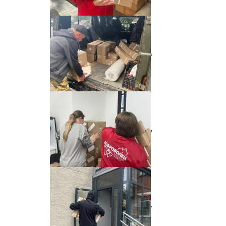
,
,
,