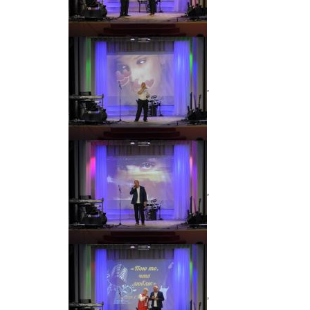
,
,
,