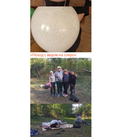
«Поход с видом на озеро»
,
,