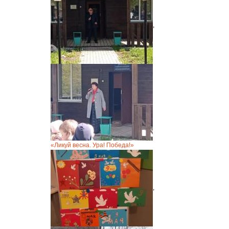
,
«Ликуй весна. Ура! Победа!»
,