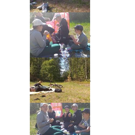
,
,
,