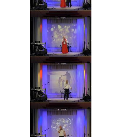
,
,
,