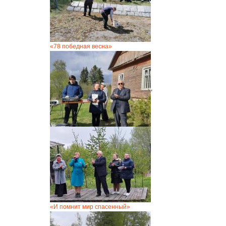
«78 победная весна»
,
«И помнит мир спасенный»