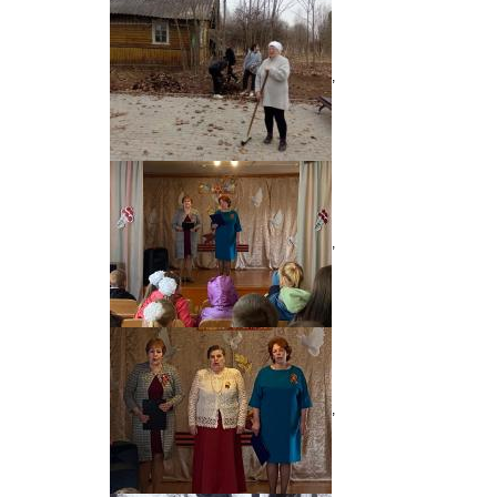
,
,
,