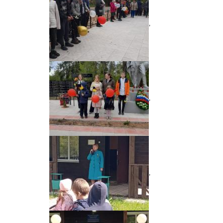
,
,
,