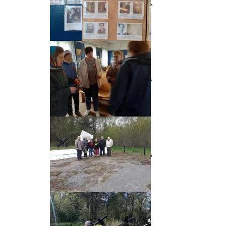
,
,
,