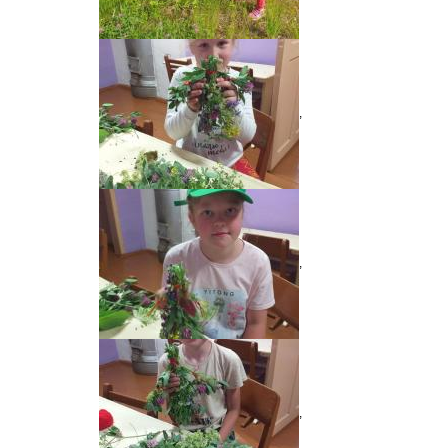
,
,
,