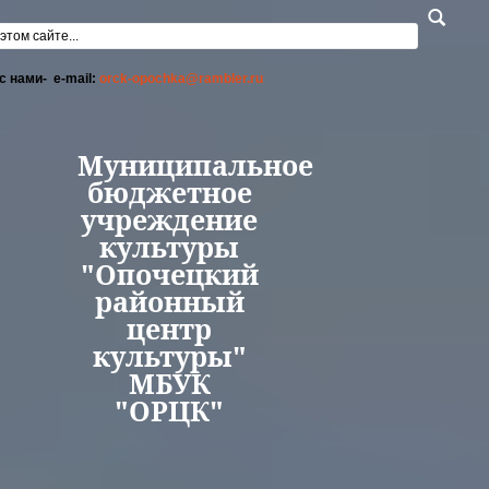
Перейти к основному содержанию
а поиска
с нами- e-mail:
orck-opochka@rambler.ru
Муниципальное
бюджетное
учреждение
культуры
"Опочецкий
районный
центр
культуры"
МБУК
"ОРЦК"