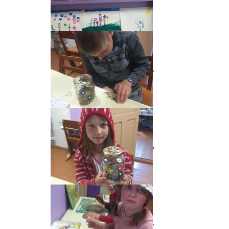
,
,
,