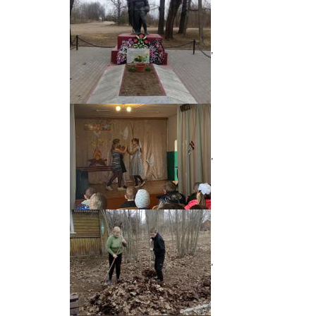
,
,
,