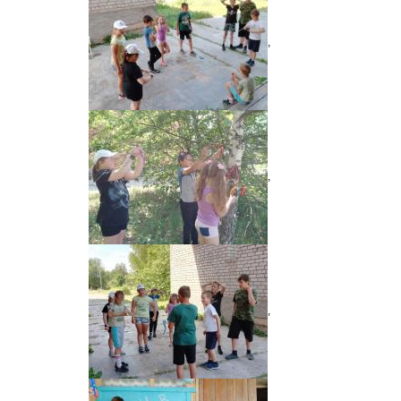
,
,
,