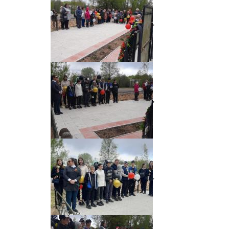
,
,
,