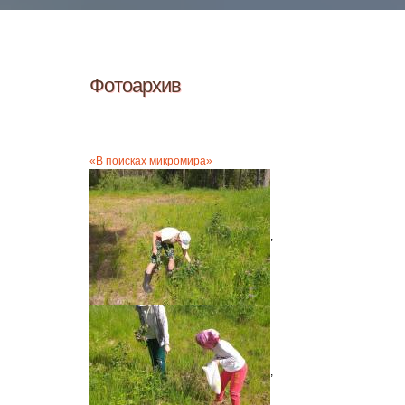
Фотоархив
«В поисках микромира»
,
,