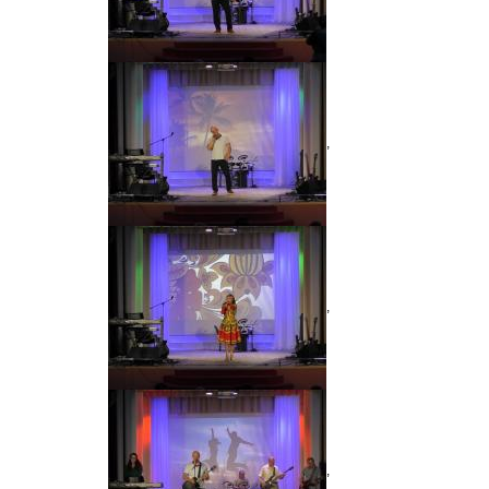
,
,
,