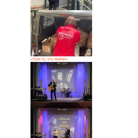
«Пою то, что люблю»
,
,