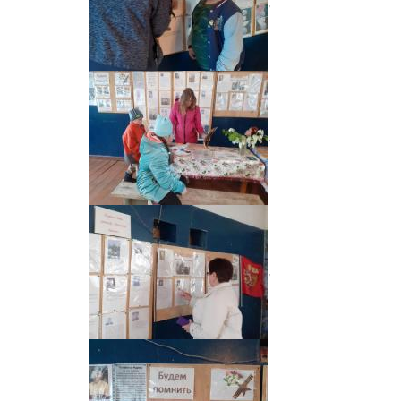
,
,
,