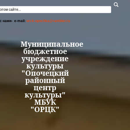
Перейти к основному содержанию
а поиска
с нами- e-mail:
orck-opochka@rambler.ru
Муниципальное
бюджетное
учреждение
культуры
"Опочецкий
районный
центр
культуры"
МБУК
"ОРЦК"