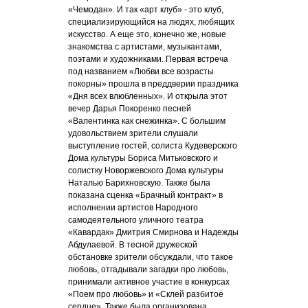
«Чемодан». И так «арт клуб» - это клуб,
специализирующийся на людях, любящих
искусство. А еще это, конечно же, новые
знакомства с артистами, музыкантами,
поэтами и художниками. Первая встреча
под названием «Любви все возрасты
покорны» прошла в преддверии праздника
«Дня всех влюбленных». И открыла этот
вечер Дарья Покоренко песней
«Валентинка как снежинка». С большим
удовольствием зрители слушали
выступление гостей, солиста Кудеверского
Дома культуры Бориса Митьковского и
солистку Новоржевского Дома культуры
Наталью Барихновскую. Также была
показана сценка «Брачный контракт» в
исполнении артистов Народного
самодеятельного уличного театра
«Кавардак» Дмитрия Смирнова и Надежды
Абдулаевой. В тесной дружеской
обстановке зрители обсуждали, что такое
любовь, отгадывали загадки про любовь,
принимали активное участие в конкурсах
«Поем про любовь» и «Склей разбитое
сердце». Также была организована