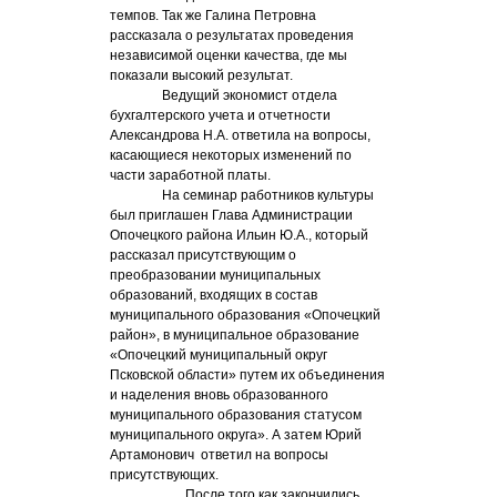
темпов. Так же Галина Петровна
рассказала о результатах проведения
независимой оценки качества, где мы
показали высокий результат.
Ведущий экономист отдела
бухгалтерского учета и отчетности
Александрова Н.А. ответила на вопросы,
касающиеся некоторых изменений по
части заработной платы.
На семинар работников культуры
был приглашен Глава Администрации
Опочецкого района Ильин Ю.А., который
рассказал присутствующим о
преобразовании муниципальных
образований, входящих в состав
муниципального образования «Опочецкий
район», в муниципальное образование
«Опочецкий муниципальный округ
Псковской области» путем их объединения
и наделения вновь образованного
муниципального образования статусом
муниципального округа». А затем Юрий
Артамонович ответил на вопросы
присутствующих.
После того как закончились