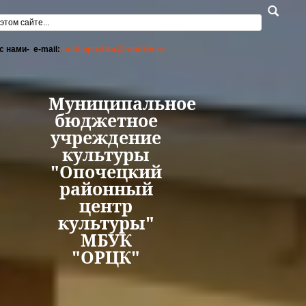
Перейти к основному содержанию
а поиска
с нами- e-mail:
orck-opochka@rambler.ru
Муниципальное
бюджетное
учреждение
культуры
"Опочецкий
районный
центр
культуры"
МБУК
"ОРЦК"