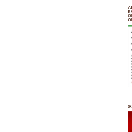
А
К
О
О
Ж