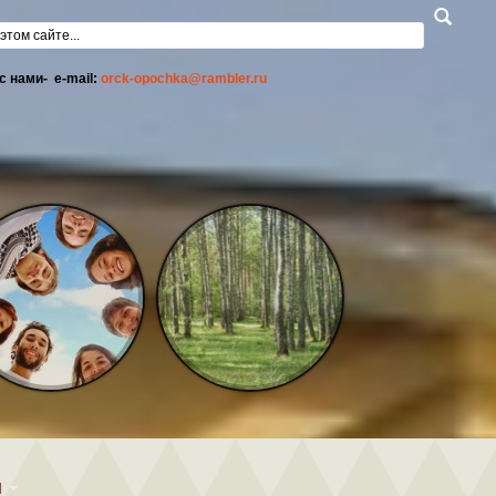
а поиска
с нами- e-mail:
orck-opochka@rambler.ru
Ы