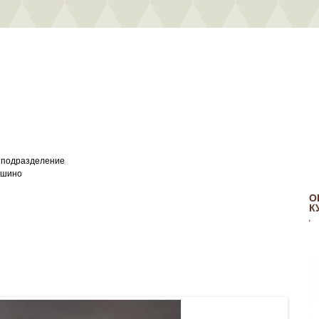
е подразделение
кушино
О
К