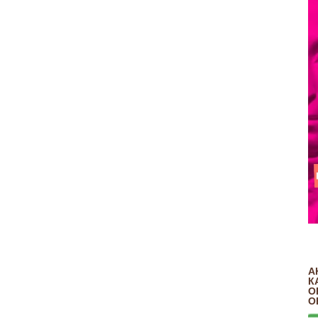
А
К
О
О