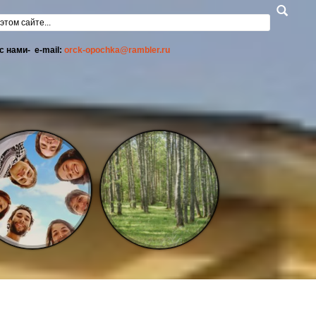
а поиска
с нами- e-mail:
orck-opochka@rambler.ru