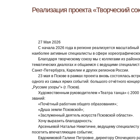
Реализация проекта «Творческий со
27 Мая 2026
С начала 2026 года в регионе реализуется масштабный 
наиболее активные специалисты в сфере хореографическог
Благодаря творческому союзу мы с коллегами из районов
тематических диалогах и общаемся с ведущими специалиста
Санкт‑Петербурга, Карелии и других регионов России.
23 мая в Пскове в рамках проекта вновь состоялась вс
одного из самых ярких событий: большого отчётного конце
„Русские узоры“» (г. Псков).
Художественным руководителем «Театра танца» с 2000
званий:
«Почётный работник общего образования»;
«Душа земли Псковской»;
«Заслуженный деятель искусств Псковской области».
Хочу выразить благодарность:
Арсеньевой Наталье Никитичне, ведущему специалисту 
посетить впечатляющее событие;
Евдокимовой Галине Петровне, директору Опочецкого ра