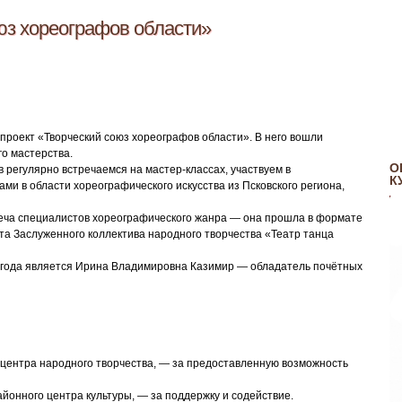
юз хореографов области»
проект «Творческий союз хореографов области». В него вошли
о мастерства.
О
 регулярно встречаемся на мастер‑классах, участвуем в
К
ми в области хореографического искусства из Псковского региона,
треча специалистов хореографического жанра — она прошла в формате
рта Заслуженного коллектива народного творчества «Театр танца
 года является Ирина Владимировна Казимир — обладатель почётных
центра народного творчества, — за предоставленную возможность
йонного центра культуры, — за поддержку и содействие.