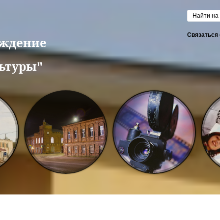
Форм
Связаться 
еждение
ьтуры"