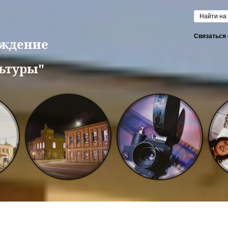
Форм
Связаться 
еждение
ьтуры"