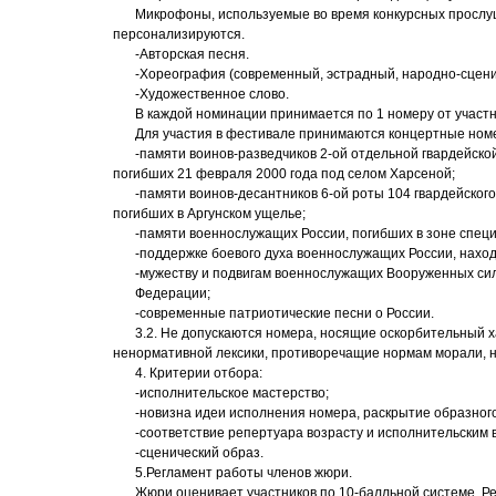
Микрофоны, используемые во время конкурсных прослуш
персонализируются.
-Авторская песня.
-Хореография (современный, эстрадный, народно-сцени
-Художественное слово.
В каждой номинации принимается по 1 номеру от участн
Для участия в фестивале принимаются концертные ном
-памяти воинов-разведчиков 2-ой отдельной гвардейско
погибших 21 февраля 2000 года под селом Харсеной;
-памяти воинов-десантников 6-ой роты 104 гвардейско
погибших в Аргунском ущелье;
-памяти военнослужащих России, погибших в зоне спец
-поддержке боевого духа военнослужащих России, нахо
-мужеству и подвигам военнослужащих Вооруженных си
Федерации;
-современные патриотические песни о России.
3.2. Не допускаются номера, носящие оскорбительный 
ненормативной лексики, противоречащие нормам морали, н
4. Критерии отбора:
-исполнительское мастерство;
-новизна идеи исполнения номера, раскрытие образног
-соответствие репертуара возрасту и исполнительским
-сценический образ.
5.Регламент работы членов жюри.
Жюри оценивает участников по 10-балльной системе. Р