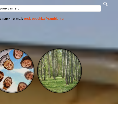
а поиска
с нами- e-mail:
orck-opochka@rambler.ru