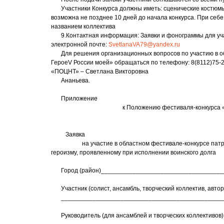
Участники Конкурса должны иметь: сценические костюмы
возможна не позднее 10 дней до начала конкурса. При себ
названием коллектива
9.Контактная информация: Заявки и фонограммы для уча
электронной почте:
SvetlanaVA79@yandex.ru
Для решения организационных вопросов по участию в о
ГероеV России моей» обращаться по телефону: 8(8112)75-
«ПОЦНТ» – Светлана Викторовна
Ананьева.
Приложение
к Положению фестиваля-конкурса «Родин
Заявка
на участие в областном фестивале-конкурсе патриот
героизму, проявленному при исполнении воинского долга
Город (район)__________________________________
Участник (солист, ансамбль, творческий коллектив, авто
______________________________________________
Руководитель (для ансамблей и творческих коллективо