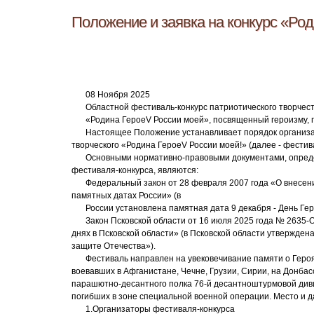
Положение и заявка на конкурс «Ро
08 Ноября 2025
Областной фестиваль-конкурс патриотического творчес
«Родина ГероеV России моей», посвященный героизму, 
Настоящее Положение устанавливает порядок организа
творческого «Родина ГероеV России моей!» (далее - фестив
Основными нормативно-правовыми документами, опред
фестиваля-конкурса, являются:
Федеральный закон от 28 февраля 2007 года «О внесен
памятных датах России» (в
России установлена памятная дата 9 декабря - День Гер
Закон Псковской области от 16 июля 2025 года № 2635
днях в Псковской области» (в Псковской области утвержден
защите Отечества»).
Фестиваль направлен на увековечивание памяти о Героя
воевавших в Афганистане, Чечне, Грузии, Сирии, на Донбас
парашютно-десантного полка 76-й десантноштурмовой диви
погибших в зоне специальной военной операции. Место и дат
1.Организаторы фестиваля-конкурса