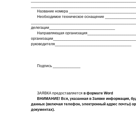
_________________________________________________
_________________________________________________
Название номера _______________________________
Необходимое техническое оснащение ______________
__________________________________________________
делегации_______________________________
Направляющая организация________________________
организации_______________________________________
руководителя____________________________________
Подпись _____________
ЗАЯВКА предоставляется
в формате
Word
ВНИМАНИЕ! Вся, указанная в Заявке информация, буд
данных (включая телефон, электронный адрес почты) ор
документах).