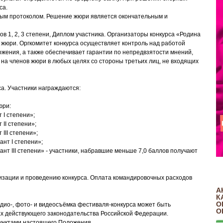
са.
ым протоколом. Решение жюри является окончательным и
в 1, 2, 3 степени, Диплом участника. Организаторы конкурса «Родина
 жюри. Оргкомитет конкурса осуществляет контроль над работой
жения, а также обеспечивает гарантии по непредвзятости мнений,
на членов жюри в любых целях со стороны третьих лиц, не входящих
а. Участники награждаются:
юри:
 I степени»;
 II степени»;
 III степени»;
ант I степени»;
ант III степени» - участники, набравшие меньше 7,0 баллов получают
низации и проведению конкурса. Оплата командировочных расходов
А
К
О
дио-, фото- и видеосъёмка фестиваля-конкурса может быть
О
ах действующего законодательства Российской Федерации.
пунктами настоящего Положения.