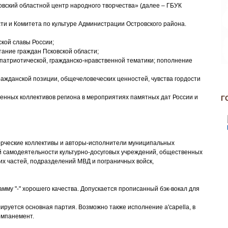
вский областной центр народного творчества» (далее – ГБУК
ти и Комитета по культуре Администрации Островского района.
кой славы России;
тание граждан Псковской области;
-патриотической, гражданско-нравственной тематики; пополнение
ажданской позиции, общечеловеческих ценностей, чувства гордости
венных коллективов региона в мероприятиях памятных дат России и
Г
орческие коллективы и авторы-исполнители муниципальных
ой самодеятельности культурно-досуговых учреждений, общественных
их частей, подразделений МВД и пограничных войск,
мму "-" хорошего качества. Допускается прописанный бэк-вокал для
руется основная партия. Возможно также исполнение a'capella, в
омпанемент.