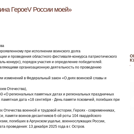
дина ГероеV России моей»
тва
проявленному при исполнении воинского долга
О
ции и проведения областного фестиваля-конкурса патриотического
К
аль-конкурс), порядок участия и определение победителей.
еляющими организационную деятельность по проведению
ии изменений в Федеральный закон «О днях воинской славы и
оев Отечества),
-ОЗ «О региональных памятных датах и региональных праздничных
а памятная дата «18 сентября - День памяти псковичей, погибших при
х Отечества военной и трудовой истории, Героях - современниках,
се, памяти воинов-десантников 6-ой роты 104 гвардейского
зии, погибших в Аргунском ущелье, военнослужащих России,
а проведения: 13 декабря 2025 года в г. Остров.