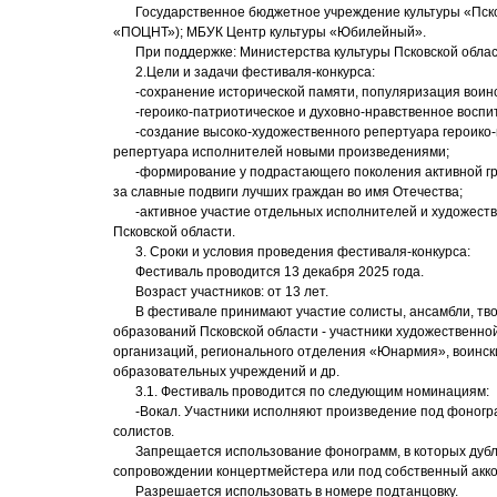
Государственное бюджетное учреждение культуры «Пско
«ПОЦНТ»); МБУК Центр культуры «Юбилейный».
При поддержке: Министерства культуры Псковской облас
2.Цели и задачи фестиваля-конкурса:
-сохранение исторической памяти, популяризация воинс
-героико-патриотическое и духовно-нравственное воспи
-создание высоко-художественного репертуара героико
репертуара исполнителей новыми произведениями;
-формирование у подрастающего поколения активной гр
за славные подвиги лучших граждан во имя Отечества;
-активное участие отдельных исполнителей и художест
Псковской области.
3. Сроки и условия проведения фестиваля-конкурса:
Фестиваль проводится 13 декабря 2025 года.
Возраст участников: от 13 лет.
В фестивале принимают участие солисты, ансамбли, тв
образований Псковской области - участники художественн
организаций, регионального отделения «Юнармия», воинск
образовательных учреждений и др.
3.1. Фестиваль проводится по следующим номинациям:
-Вокал. Участники исполняют произведение под фоногра
солистов.
Запрещается использование фонограмм, в которых дубли
сопровождении концертмейстера или под собственный акк
Разрешается использовать в номере подтанцовку.