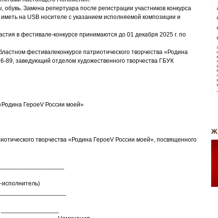
, обувь. Замена репертуара после регистрации участников конкурса
е иметь на USB носителе с указанием исполняемой композиции и
стия в фестивале-конкурсе принимаются до 01 декабря 2025 г. по
бластном фестивалеконкурсе патриотического творчества «Родина
26-89, заведующий отделом художественного творчества ГБУК
а ГероеV России моей»
Ж
ического творчества «Родина ГероеV России моей», посвященного
____________________
р-исполнитель)
____________________
в) _________________