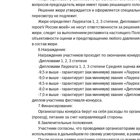
вопросов председатель жюри имеет право решающего голо
Решение жюри утверждается и оформляется специальн
пересмотру не подлежит.
Жюри определяет Лауреатов 1, 2, 3 степени, Дипломанто
героеV России моей» не несут ответственности за решения
жюри, следит за выполнением регламента настоящего Поло
объективности оценки и предотвращению любого давления 
в состав жюри.
6.Награждение:
Награждение участников проходит по окончанию конкурс
-Дипломами 1, 2, 3 степени
-Дипломами Лауреата 1, 2, 3 степени Средняя оценка ж
-9,5 и выше - гарантирует (как минимум) звание «Лауреат
-9,0 и выше - гарантирует (как минимум) звание «Лауреат
-8,5 и выше - гарантирует (как минимум) звание «Лауреат
-8,0 и выше - гарантирует (как минимум) звание «Диплом
-7,0 и выше - гарантирует (как минимум) звание «Диплом
диплом участника фестиваля-конкурса.
7.Финансирование:
Организаторы конкурса берут на себя расходы по орга
(проезд), питание за счет направляющей стороны.
8.Заключительные положения.
Участники согласны, что проводимая организаторами ау
использована в дальнейшем по своему усмотрению, в рамк
После подачи заявки участники соглашаются со всеми 