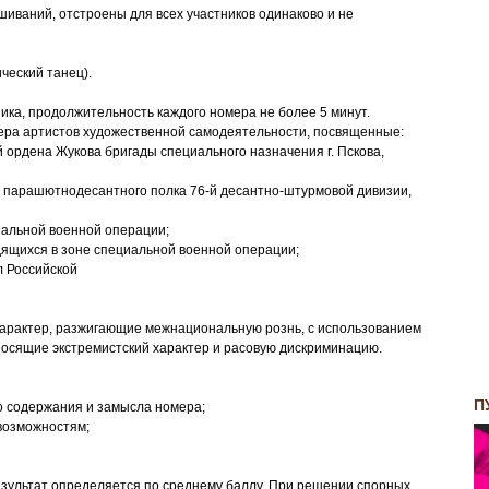
иваний, отстроены для всех участников одинаково и не
ческий танец).
ика, продолжительность каждого номера не более 5 минут.
ера артистов художественной самодеятельности, посвященные:
й ордена Жукова бригады специального назначения г. Пскова,
го парашютнодесантного полка 76-й десантно-штурмовой дивизии,
иальной военной операции;
дящихся в зоне специальной военной операции;
л Российской
характер, разжигающие межнациональную рознь, с использованием
осящие экстремистский характер и расовую дискриминацию.
П
о содержания и замысла номера;
 возможностям;
езультат определяется по среднему баллу. При решении спорных