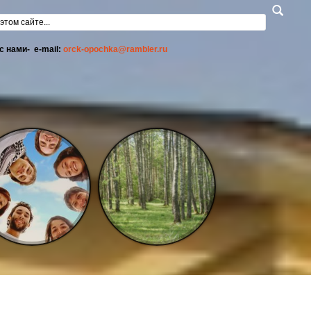
а поиска
с нами- e-mail:
orck-opochka@rambler.ru