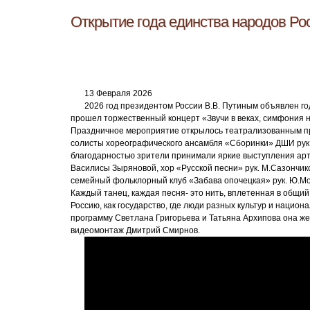
Открытие года единства народов Ро
13 Февраля 2026
2026 год президентом России В.В. Путиным объявлен го
прошел торжественный концерт «Звучи в веках, симфония 
Праздничное мероприятие открылось театрализованным п
солисты хореографического ансамбля «Сборинки» ДШИ рук.
благодарностью зрители принимали яркие выступления арт
Василисы Зыряновой, хор «Русской песни» рук. М.Сазончико
семейный фольклорный клуб «Забава опочецкая» рук. Ю.Мор
Каждый танец, каждая песня- это нить, вплетенная в общий
Россию, как государство, где люди разных культур и национ
программу Светлана Григорьева и Татьяна Архипова она же
видеомонтаж Дмитрий Смирнов.