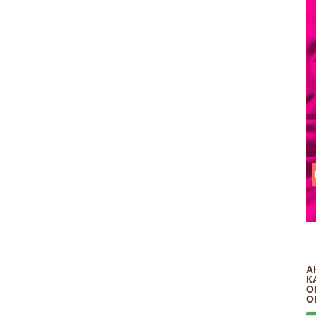
А
К
О
О