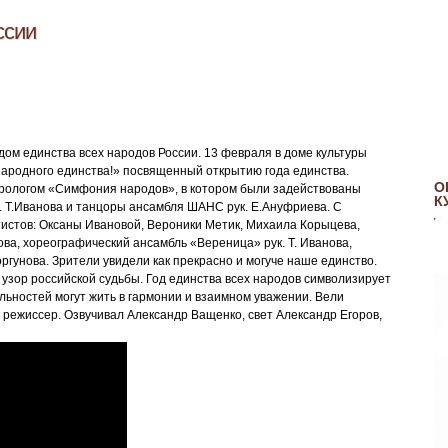
ссии
дом единства всех народов России. 13 февраля в доме культуры
народного единства!» посвященный открытию года единства.
О
рологом «Симфония народов», в котором были задействованы
К
 Т.Иванова и танцоры ансамбля ШАНС рук. Е.Ануфриева. С
истов: Оксаны Ивановой, Вероники Метик, Михаила Корыцева,
ва, хореографический ансамбль «Вереница» рук. Т. Иванова,
гунова. Зрители увидели как прекрасно и могуче наше единство.
 узор российской судьбы. Год единства всех народов символизирует
альностей могут жить в гармонии и взаимном уважении. Вели
 режиссер. Озвучивал Александр Ващенко, свет Александр Егоров,