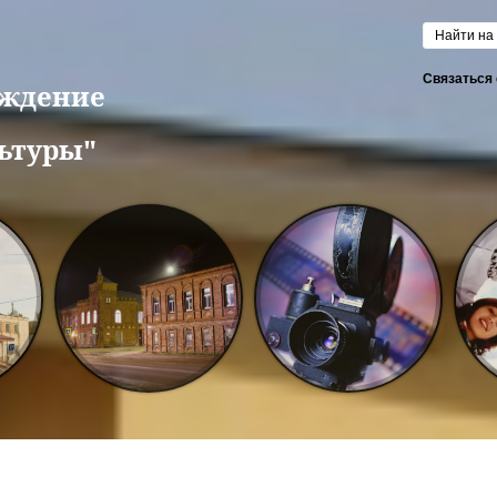
Форм
Связаться 
еждение
ьтуры"