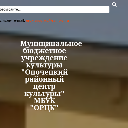
Перейти к основному содержанию
а поиска
с нами- e-mail:
orck-opochka@rambler.ru
Муниципальное
бюджетное
учреждение
культуры
"Опочецкий
районный
центр
культуры"
МБУК
"ОРЦК"