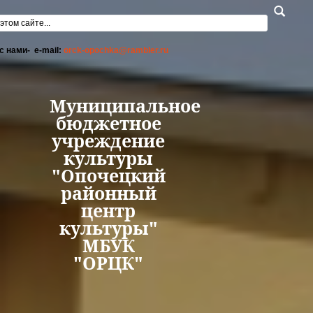
Перейти к основному содержанию
а поиска
с нами- e-mail:
orck-opochka@rambler.ru
Муниципальное
бюджетное
учреждение
культуры
"Опочецкий
районный
центр
культуры"
МБУК
"ОРЦК"