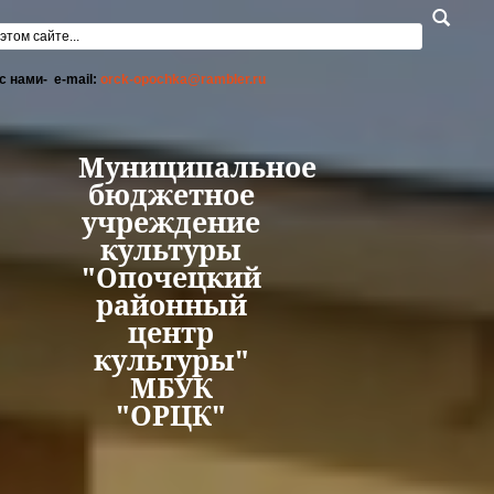
Перейти к основному содержанию
а поиска
с нами- e-mail:
orck-opochka@rambler.ru
Муниципальное
бюджетное
учреждение
культуры
"Опочецкий
районный
центр
культуры"
МБУК
"ОРЦК"