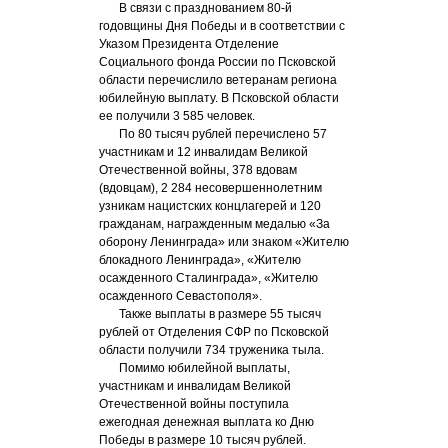
В связи с празднованием 80-й
годовщины Дня Победы и в соответствии с
Указом Президента Отделение
Социального фонда России по Псковской
области перечислило ветеранам региона
юбилейную выплату. В Псковской области
ее получили 3 585 человек.
По 80 тысяч рублей перечислено 57
участникам и 12 инвалидам Великой
Отечественной войны, 378 вдовам
(вдовцам), 2 284 несовершеннолетним
узникам нацистских концлагерей и 120
гражданам, награжденным медалью «За
оборону Ленинграда» или знаком «Жителю
блокадного Ленинграда», «Жителю
осажденного Сталинграда», «Жителю
осажденного Севастополя».
Также выплаты в размере 55 тысяч
рублей от Отделения СФР по Псковской
области получили 734 труженика тыла.
Помимо юбилейной выплаты,
участникам и инвалидам Великой
Отечественной войны поступила
ежегодная денежная выплата ко Дню
Победы в размере 10 тысяч рублей.