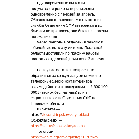
Единовременные выплаты
получателям региона перечислены
одновременно с пенсией за апрель.
Обращаться с заявлением в клиентские
службы Отделения СФР ветеранам и их
близким не пришлось, они были назначены
автоматически.
Через почтовые отделения пенсию и
юбилейную выплату жителям Псковской
области доставили по графику работы
почтовых отделений, начиная с 3 апреля.
Если у вас остались вопросы, то
обратиться за консультацией можно по
телефону единого контакт-центра
взаимодействия с гражданами — 8 800 100
0001 (звонок бесплатный) или в
социальные сети Отделения СФР по
Псковской области:
ВКонтакте —
https://
vk.com/sfr.pskovskayaoblast
Одноклассники —
https://ok.ru/sfr.pskovskayaoblast
Телеграм -
https://web.telegram.org/k/#@SFRPskov
.