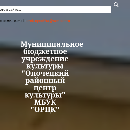
Перейти к основному содержанию
а поиска
с нами- e-mail:
orck-opochka@rambler.ru
Муниципальное
бюджетное
учреждение
культуры
"Опочецкий
районный
центр
культуры"
МБУК
"ОРЦК"