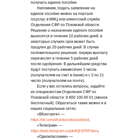
получать единое пособие.
Напомним, подать заявление на
единое пособие можно на портале
госуслуг, в МФЦ или клиентской службе
Отделения СФР по Псковской области.
Решение о назначении единого пособия
выносится в течение 10 рабочих дней, в
некоторых случаях срок может быть
продлен до 20 рабочих дней. В случае
положительного решения первую выплату
перечислят в течение 5 рабочих дней
после одобрения. В дальнейшем средства
будут поступать ежемесячно 3 числа
(получателям на счет в банке) и с 3 по 21
число (получателям на почте).
Если у вас остались вопросы, задайте
их специалистам Отделения СФР по
Псковской области: 8 800 100 00 01 (звонок
бесплатный). Обратиться также можно и в
наших социальные сетях:
«ВКонтакте» —
https://vk.com/sfr.pskovskayaoblast
,
«Телеграм» —
https://web.telegram.org/k/#@SFRPskov
,
«Одноклассники» —