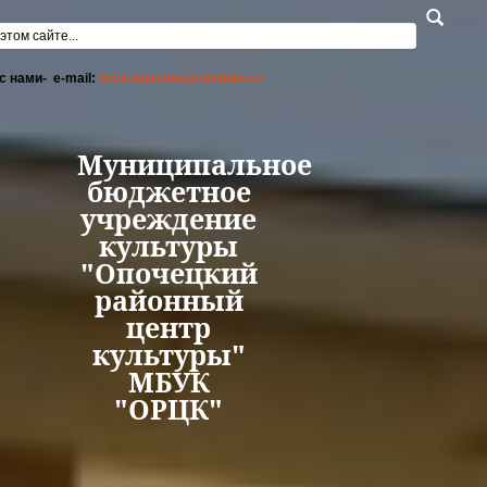
Перейти к основному содержанию
а поиска
с нами- e-mail:
orck-opochka@rambler.ru
Муниципальное
бюджетное
учреждение
культуры
"Опочецкий
районный
центр
культуры"
МБУК
"ОРЦК"