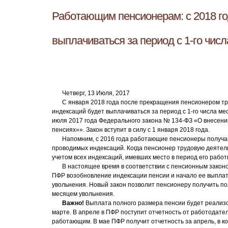
Работающим пенсионерам: с 2018 го
выплачиваться за период с 1-го чис
Четверг, 13 Июля, 2017
С января 2018 года после прекращения пенсионером тр
индексаций будет выплачиваться за период с 1-го числа м
июля 2017 года Федерального закона № 134-ФЗ «О внесени
пенсиях»». Закон вступит в силу с 1 января 2018 года.
Напомним, с 2016 года работающие пенсионеры получаю
проводимых индексаций. Когда пенсионер трудовую деятель
учетом всех индексаций, имевших место в период его рабо
В настоящее время в соответствии с пенсионным закон
ПФР возобновление индексации пенсии и начало ее выплат
увольнения. Новый закон позволит пенсионеру получить по
месяцем увольнения.
Важно!
Выплата полного размера пенсии будет реализо
марте. В апреле в ПФР поступит отчетность от работодател
работающим. В мае ПФР получит отчетность за апрель, в 