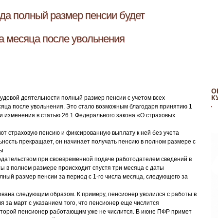
да полный размер пенсии будет
ла месяца после увольнения
О
К
удовой деятельности полный размер пенсии с учетом всех
есяца после увольнения. Это стало возможным благодаря принятию 1
и изменения в статью 26.1 Федерального закона «О страховых
т страховую пенсию и фиксированную выплату к ней без учета
ность прекращает, он начинает получать пенсию в полном размере с
ты
одательством при своевременной подаче работодателем сведений в
ы в полном размере происходит спустя три месяца с даты
лный размер пенсии за период с 1-го числа месяца, следующего за
вана следующим образом. К примеру, пенсионер уволился с работы в
я за март с указанием того, что пенсионер еще числится
которой пенсионер работающим уже не числится. В июне ПФР примет