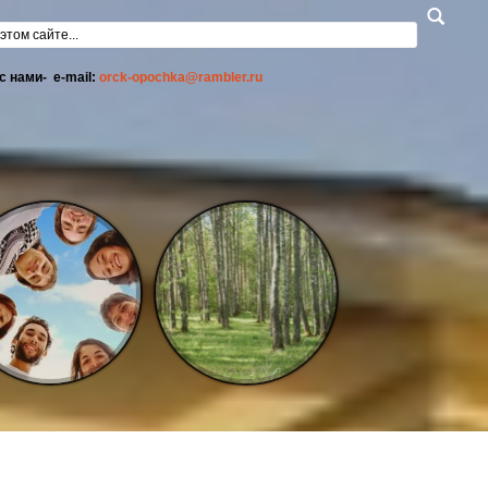
а поиска
с нами- e-mail:
orck-opochka@rambler.ru