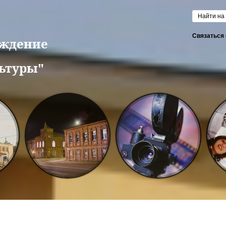
Форм
Связаться 
еждение
ьтуры"