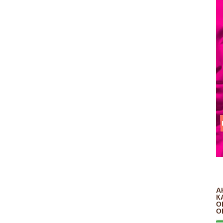
А
К
О
О