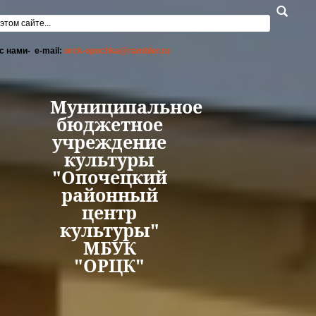
Перейти к основному содержанию
а поиска
с нами- e-mail:
orck-opochka@rambler.ru
Муниципальное
бюджетное
учреждение
культуры
"Опочецкий
районный
центр
культуры"
МБУК
"ОРЦК"