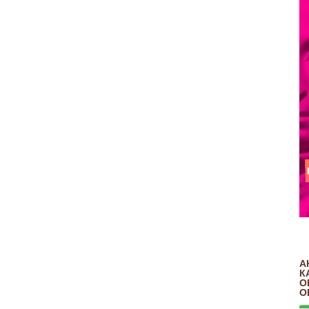
А
К
О
О