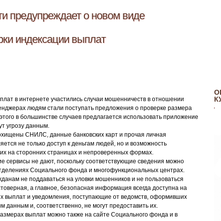
и предупреждает о новом виде
рки индексации выплат
О
К
плат в интернете участились случаи мошенничеств в отношении
сенджерах людям стали поступать предложения о проверке размера
этого в большинстве случаев предлагается использовать приложение
ут угрозу данным.
похищены СНИЛС, данные банковских карт и прочая личная
тся не только доступ к деньгам людей, но и возможность
и их на сторонних страницах и непроверенных формах.
е сервисы не дают, поскольку соответствующие сведения можно
х отделениях Социального фонда и многофункциональных центрах.
данам не поддаваться на уловки мошенников и не пользоваться
товерная, а главное, безопасная информация всегда доступна на
ых выплат и уведомления, поступающие от ведомств, оформивших
м данным и, соответственно, не могут предоставить их.
азмерах выплат можно также на сайте Социального фонда и в