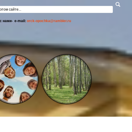
а поиска
с нами- e-mail:
orck-opochka@rambler.ru