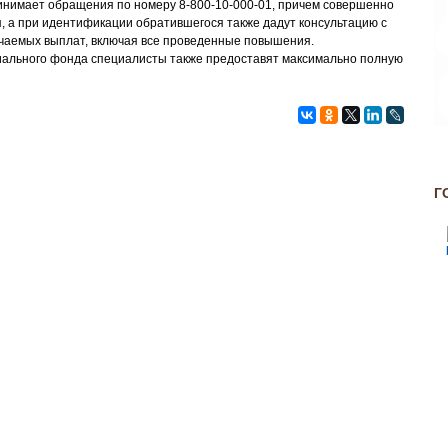
инимает обращения по номеру 8-800-10-000-01, причем совершенно
 а при идентификации обратившегося также дадут консультацию с
учаемых выплат, включая все проведенные повышения.
ального фонда специалисты также предоставят максимально полную
Г