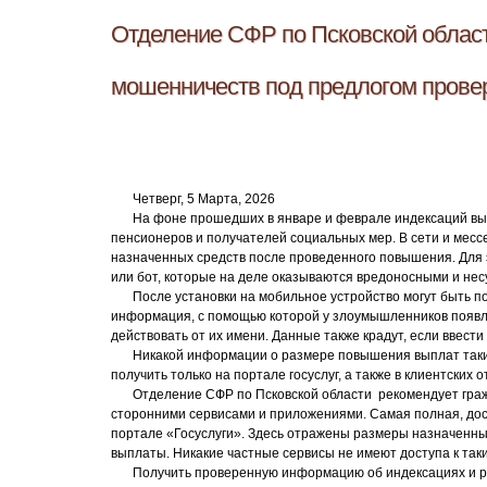
Отделение СФР по Псковской област
мошенничеств под предлогом прове
Четверг, 5 Марта, 2026
На фоне прошедших в январе и феврале индексаций вы
пенсионеров и получателей социальных мер. В сети и мес
назначенных средств после проведенного повышения. Для 
или бот, которые на деле оказываются вредоносными и нес
После установки на мобильное устройство могут быть 
информация, с помощью которой у злоумышленников появляе
действовать от их имени. Данные также крадут, если ввест
Никакой информации о размере повышения выплат таки
получить только на портале госуслуг, а также в клиентски
Отделение СФР по Псковской области рекомендует граж
сторонними сервисами и приложениями. Самая полная, дос
портале «Госуслуги». Здесь отражены размеры назначенн
выплаты. Никакие частные сервисы не имеют доступа к таки
Получить проверенную информацию об индексациях и р