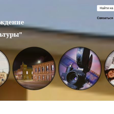
Форм
Связаться 
еждение
ьтуры"