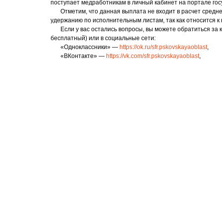
поступает медработникам в личный кабинет на портале госу
Отметим, что данная выплата не входит в расчет средн
удержанию по исполнительным листам, так как относится к
Если у вас остались вопросы, вы можете обратиться за к
бесплатный) или в социальные сети:
«Одноклассники» —
https://ok.ru/sfr.pskovskayaoblast
,
«ВКонтакте» —
https://vk.com/sfr.pskovskayaoblast
,