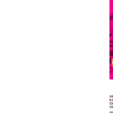
А
К
О
О