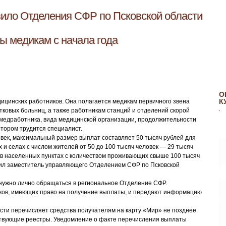
вило Отделения СФР по Псковской области
ы медикам с начала года
О
К
ицинских работников. Она полагается медикам первичного звена
ковых больниц, а также работникам станций и отделений скорой
 медработника,
вида медицинской организации, продолжительности
отором трудится специалист.
овек, максимальный размер выплат составляет 50 тысяч рублей для
 и селах с числом жителей от 50 до 100 тысяч человек — 29 тысяч
а в населенных пунктах с количеством проживающих свыше 100 тысяч
етил заместитель управляющего Отделением СФР по Псковской
ужно лично обращаться в региональное Отделение СФР.
ков, имеющих право на получение выплаты, и передают информацию
асти перечисляет средства получателям на карту «Мир» не позднее
ствующие реестры. Уведомление о факте перечисления выплаты