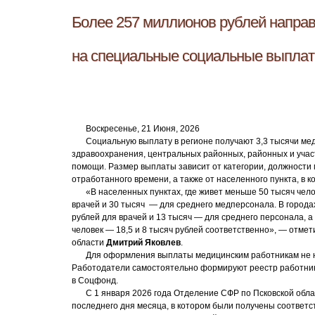
Более 257 миллионов рублей напра
на специальные социальные выплат
Воскресенье, 21 Июня, 2026
Социальную выплату в регионе получают 3,3 тысячи мед
здравоохранения, центральных районных, районных и участ
помощи. Размер выплаты зависит от категории, должности
отработанного времени, а также от населенного пункта, в к
«В населенных пунктах, где живет меньше 50 тысяч чел
врачей и 30 тысяч — для среднего медперсонала. В городах
рублей для врачей и 13 тысяч — для среднего персонала, 
человек — 18,5 и 8 тысяч рублей соответственно», — отм
области
Дмитрий Яковлев
.
Для оформления выплаты медицинским работникам не н
Работодатели самостоятельно формируют реестр работни
в Соцфонд.
С 1 января 2026 года Отделение СФР по Псковской обл
последнего дня месяца, в котором были получены соответ