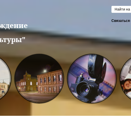
Форм
Связаться 
еждение
ьтуры"