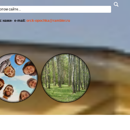
а поиска
с нами- e-mail:
orck-opochka@rambler.ru