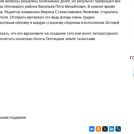
огие вопросы решались болезненно долго, но результат превзошел все
ава Опочецкого района Васильев Пётр Михайлович. В нужное время
ка. Редактор альманаха Марина Станиславовна Яковлева, старалась
теля. Отобрать материал это ведь всегда очень трудно.
асочным обложку и каждую страничку сборника в исполнении Зотовой
казать, что его вдохновило на создание того или иного литературного
прочитать насколько богата Опочецкая земля талантами.
Г
рошим подарком.