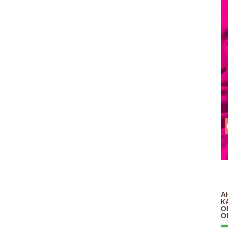
А
К
О
О