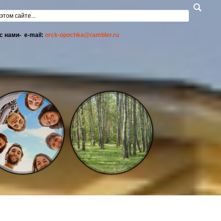
а поиска
с нами- e-mail:
orck-opochka@rambler.ru