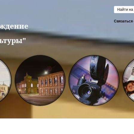
Форм
Связаться 
еждение
ьтуры"