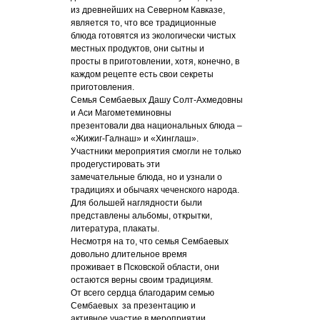
из древнейших на Северном Кавказе,
является то, что все традиционные
блюда готовятся из экологически чистых
местных продуктов, они сытны и
просты в приготовлении, хотя, конечно, в
каждом рецепте есть свои секреты
приготовления.
Семья Сембаевых Дашу Солт-Ахмедовны
и Аси Магометеминовны
презентовали два национальных блюда –
«Жижиг-Галнаш» и «Хинглаш».
Участники мероприятия смогли не только
продегустировать эти
замечательные блюда, но и узнали о
традициях и обычаях чеченского народа.
Для большей наглядности были
представлены альбомы, открытки,
литература, плакаты.
Несмотря на то, что семья Сембаевых
довольно длительное время
проживает в Псковской области, они
остаются верны своим традициям.
От всего сердца благодарим семью
Сембаевых за презентацию и
активное участие в мероприятии.