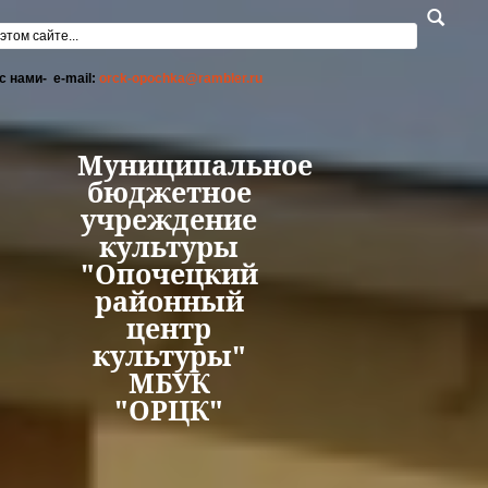
Перейти к основному содержанию
а поиска
с нами- e-mail:
orck-opochka@rambler.ru
Муниципальное
бюджетное
учреждение
культуры
"Опочецкий
районный
центр
культуры"
МБУК
"ОРЦК"