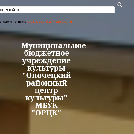
Перейти к основному содержанию
а поиска
с нами- e-mail:
orck-opochka@rambler.ru
Муниципальное
бюджетное
учреждение
культуры
"Опочецкий
районный
центр
культуры"
МБУК
"ОРЦК"