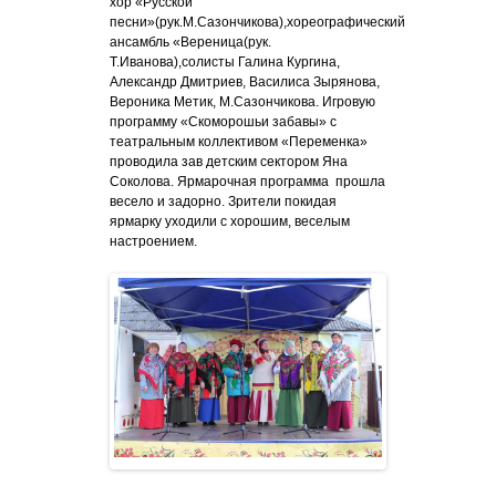
хор «Русской
песни»(рук.М.Сазончикова),хореографический
ансамбль «Вереница(рук.
Т.Иванова),солисты Галина Кургина,
Александр Дмитриев, Василиса Зырянова,
Вероника Метик, М.Сазончикова. Игровую
программу «Скоморошьи забавы» с
театральным коллективом «Переменка»
проводила зав детским сектором Яна
Соколова. Ярмарочная программа прошла
весело и задорно. Зрители покидая
ярмарку уходили с хорошим, веселым
настроением.