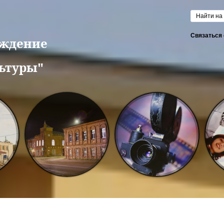
Форм
Связаться 
еждение
ьтуры"