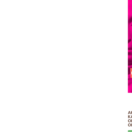
А
К
О
О