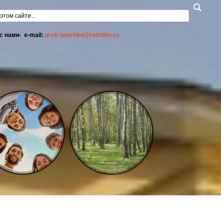
а поиска
с нами- e-mail:
orck-opochka@rambler.ru