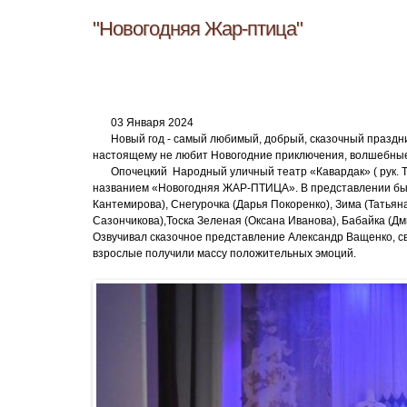
"Новогодняя Жар-птица"
03 Января 2024
Новый год - самый любимый, добрый, сказочный праздник
настоящему не любит Новогодние приключения, волшебные 
Опочецкий Народный уличный театр «Кавардак» ( рук. Т
названием «Новогодняя ЖАР-ПТИЦА». В представлении был
Кантемирова), Снегурочка (Дарья Покоренко), Зима (Татьян
Сазончикова),Тоска Зеленая (Оксана Иванова), Бабайка (Д
Озвучивал сказочное представление Александр Ващенко, св
взрослые получили массу положительных эмоций.