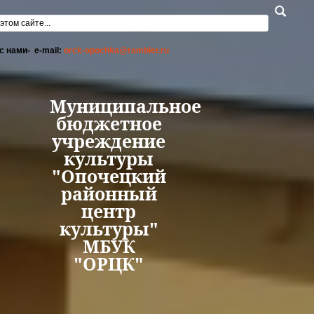
Перейти к основному содержанию
а поиска
с нами- e-mail:
orck-opochka@rambler.ru
Муниципальное
бюджетное
учреждение
культуры
"Опочецкий
районный
центр
культуры"
МБУК
"ОРЦК"